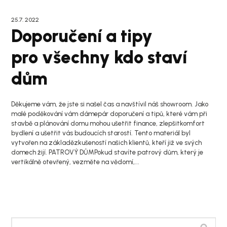
25.7. 2022
Doporučení a tipy
pro všechny kdo staví
dům
Děkujeme vám, že jste si našel čas a navštívil náš showroom. Jako
malé poděkování vám dámepár doporučení a tipů, které vám při
stavbě a plánování domu mohou ušetřit finance, zlepšitkomfort
bydlení a ušetřit vás budoucích starostí. Tento materiál byl
vytvořen na základězkušeností našich klientů, kteří již ve svých
domech žijí. PATROVÝ DŮMPokud stavíte patrový dům, který je
vertikálně otevřený, vezměte na vědomí,...