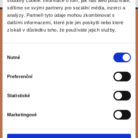
soubory cookie. Informace o tom, jak náš web používáte,
sdílíme se svými partnery pro sociální média, inzerci a
analýzy. Partneři tyto údaje mohou zkombinovat s
dalšími informacemi, které jste jim poskytli nebo které
získali v důsledku toho, že používáte jejich služby.
KONTAKTUJTE NÁS
Výběr
Potřebujete poradit, přihlásit se na prohlídku, domluvit
Nutné
souhlasu
si schůzku v showroomu nebo si nechat zpracovat
nezávaznou nabídku? Napište nám.
Preferenční
Statistické
Marketingové