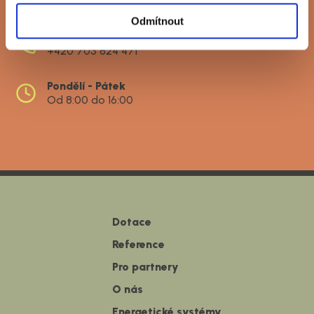
biosuntec@biosuntec.cz
Odmítnout
Telefon
+420 703 824 471
Pondělí - Pátek
Od 8:00 do 16:00
Dotace
Reference
Pro partnery
O nás
Energetické systémy